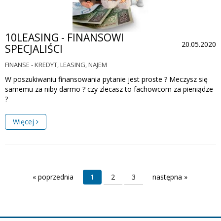
10LEASING - FINANSOWI
20.05.2020
SPECJALIŚCI
FINANSE - KREDYT, LEASING, NAJEM
W poszukiwaniu finansowania pytanie jest proste ? Meczysz się
samemu za niby darmo ? czy zlecasz to fachowcom za pieniądze
?
Więcej
« poprzednia
1
2
3
następna »