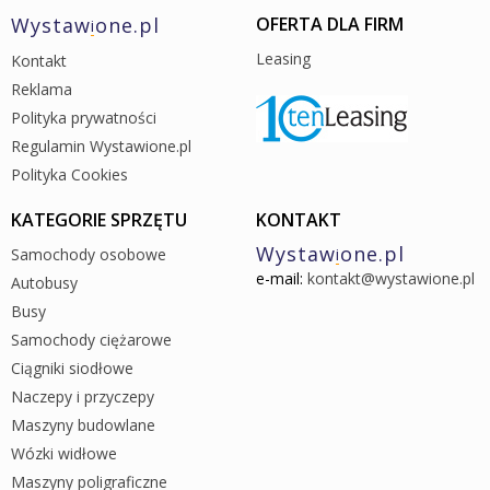
Wystaw
one.pl
OFERTA DLA FIRM
i
Leasing
Kontakt
Reklama
Polityka prywatności
Regulamin Wystawione.pl
Polityka Cookies
KATEGORIE SPRZĘTU
KONTAKT
Wystaw
one.pl
Samochody osobowe
i
e-mail:
kontakt@wystawione.pl
Autobusy
Busy
Samochody ciężarowe
Ciągniki siodłowe
Naczepy i przyczepy
Maszyny budowlane
Wózki widłowe
Maszyny poligraficzne