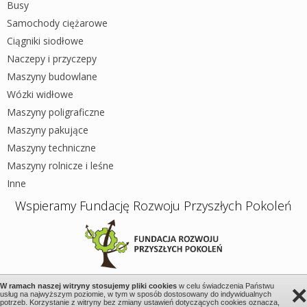
Busy
Samochody ciężarowe
Ciągniki siodłowe
Naczepy i przyczepy
Maszyny budowlane
Wózki widłowe
Maszyny poligraficzne
Maszyny pakujące
Maszyny techniczne
Maszyny rolnicze i leśne
Inne
Wspieramy Fundację Rozwoju Przyszłych Pokoleń
×
W ramach naszej witryny stosujemy pliki cookies
w celu świadczenia Państwu
usług na najwyższym poziomie, w tym w sposób dostosowany do indywidualnych
Wszystkie prawa zastrzeżone 2026 © Wystawione.pl
potrzeb. Korzystanie z witryny bez zmiany ustawień dotyczących cookies oznacza,