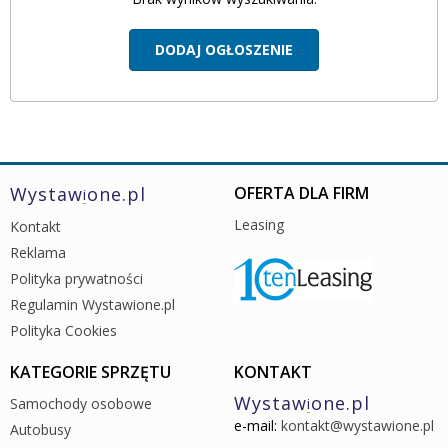
DODAJ
OGŁOSZENIE
Wystaw
one.pl
OFERTA DLA FIRM
i
Leasing
Kontakt
Reklama
Polityka prywatności
Regulamin Wystawione.pl
Polityka Cookies
KATEGORIE SPRZĘTU
KONTAKT
Wystaw
one.pl
Samochody osobowe
i
e-mail:
kontakt@wystawione.pl
Autobusy