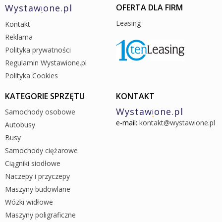
Wystaw
one.pl
OFERTA DLA FIRM
i
Leasing
Kontakt
Reklama
Polityka prywatności
Regulamin Wystawione.pl
Polityka Cookies
KATEGORIE SPRZĘTU
KONTAKT
Wystaw
one.pl
Samochody osobowe
i
e-mail:
kontakt@wystawione.pl
Autobusy
Busy
Samochody ciężarowe
Ciągniki siodłowe
Naczepy i przyczepy
Maszyny budowlane
Wózki widłowe
Maszyny poligraficzne