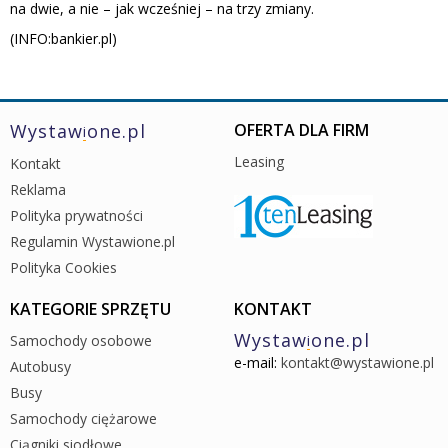
na dwie, a nie – jak wcześniej – na trzy zmiany.
(INFO:bankier.pl)
Wystaw
one.pl
OFERTA DLA FIRM
i
Leasing
Kontakt
Reklama
Polityka prywatności
Regulamin Wystawione.pl
Polityka Cookies
KATEGORIE SPRZĘTU
KONTAKT
Wystaw
one.pl
Samochody osobowe
i
e-mail:
kontakt@wystawione.pl
Autobusy
Busy
Samochody ciężarowe
Ciągniki siodłowe