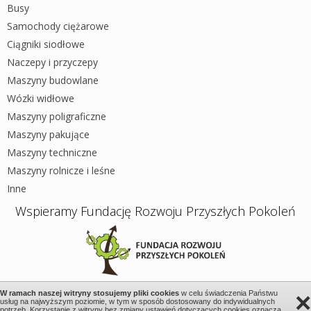
Busy
Samochody ciężarowe
Ciągniki siodłowe
Naczepy i przyczepy
Maszyny budowlane
Wózki widłowe
Maszyny poligraficzne
Maszyny pakujące
Maszyny techniczne
Maszyny rolnicze i leśne
Inne
Wspieramy Fundację Rozwoju Przyszłych Pokoleń
×
W ramach naszej witryny stosujemy pliki cookies
w celu świadczenia Państwu
usług na najwyższym poziomie, w tym w sposób dostosowany do indywidualnych
Wszystkie prawa zastrzeżone 2026 © Wystawione.pl
potrzeb. Korzystanie z witryny bez zmiany ustawień dotyczących cookies oznacza,