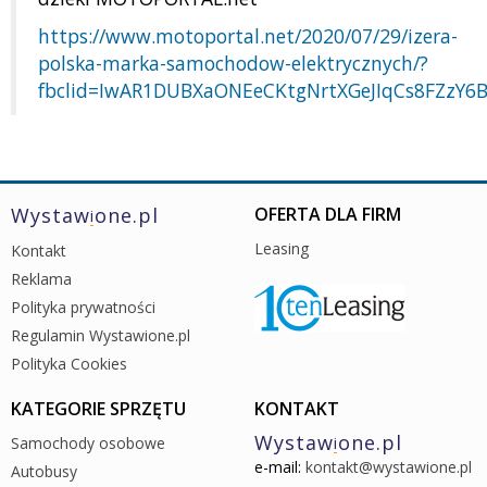
https://www.motoportal.net/2020/07/29/izera-
polska-marka-samochodow-elektrycznych/?
fbclid=IwAR1DUBXaONEeCKtgNrtXGeJIqCs8FZzY
Wystaw
one.pl
OFERTA DLA FIRM
i
Leasing
Kontakt
Reklama
Polityka prywatności
Regulamin Wystawione.pl
Polityka Cookies
KATEGORIE SPRZĘTU
KONTAKT
Wystaw
one.pl
Samochody osobowe
i
e-mail:
kontakt@wystawione.pl
Autobusy