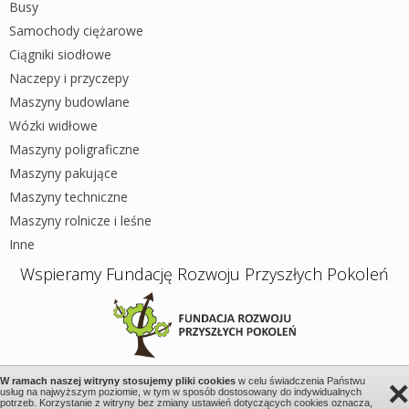
Busy
Samochody ciężarowe
Ciągniki siodłowe
Naczepy i przyczepy
Maszyny budowlane
Wózki widłowe
Maszyny poligraficzne
Maszyny pakujące
Maszyny techniczne
Maszyny rolnicze i leśne
Inne
Wspieramy Fundację Rozwoju Przyszłych Pokoleń
×
W ramach naszej witryny stosujemy pliki cookies
w celu świadczenia Państwu
usług na najwyższym poziomie, w tym w sposób dostosowany do indywidualnych
Wszystkie prawa zastrzeżone 2026 © Wystawione.pl
potrzeb. Korzystanie z witryny bez zmiany ustawień dotyczących cookies oznacza,