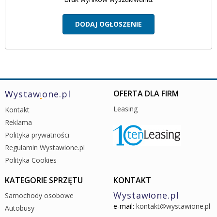
DODAJ
OGŁOSZENIE
Wystaw
one.pl
OFERTA DLA FIRM
i
Leasing
Kontakt
Reklama
Polityka prywatności
Regulamin Wystawione.pl
Polityka Cookies
KATEGORIE SPRZĘTU
KONTAKT
Wystaw
one.pl
Samochody osobowe
i
e-mail:
kontakt@wystawione.pl
Autobusy