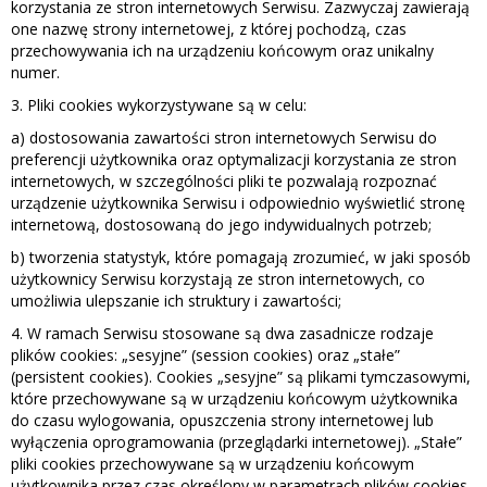
korzystania ze stron internetowych Serwisu. Zazwyczaj zawierają
one nazwę strony internetowej, z której pochodzą, czas
przechowywania ich na urządzeniu końcowym oraz unikalny
numer.
3. Pliki cookies wykorzystywane są w celu:
a) dostosowania zawartości stron internetowych Serwisu do
preferencji użytkownika oraz optymalizacji korzystania ze stron
internetowych, w szczególności pliki te pozwalają rozpoznać
urządzenie użytkownika Serwisu i odpowiednio wyświetlić stronę
internetową, dostosowaną do jego indywidualnych potrzeb;
b) tworzenia statystyk, które pomagają zrozumieć, w jaki sposób
użytkownicy Serwisu korzystają ze stron internetowych, co
umożliwia ulepszanie ich struktury i zawartości;
4. W ramach Serwisu stosowane są dwa zasadnicze rodzaje
plików cookies: „sesyjne” (session cookies) oraz „stałe”
(persistent cookies). Cookies „sesyjne” są plikami tymczasowymi,
które przechowywane są w urządzeniu końcowym użytkownika
do czasu wylogowania, opuszczenia strony internetowej lub
wyłączenia oprogramowania (przeglądarki internetowej). „Stałe”
pliki cookies przechowywane są w urządzeniu końcowym
użytkownika przez czas określony w parametrach plików cookies