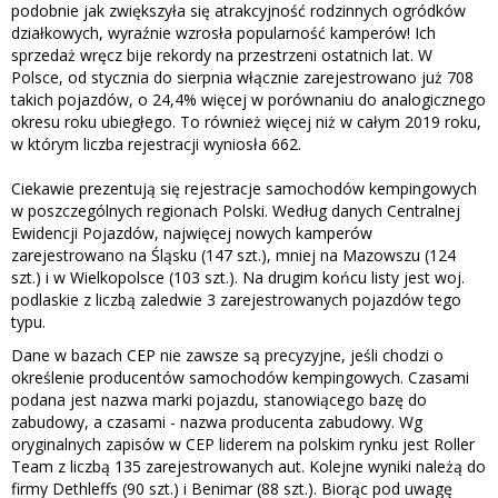
podobnie jak zwiększyła się atrakcyjność rodzinnych ogródków
działkowych, wyraźnie wzrosła popularność kamperów! Ich
sprzedaż wręcz bije rekordy na przestrzeni ostatnich lat. W
Polsce, od stycznia do sierpnia włącznie zarejestrowano już 708
takich pojazdów, o 24,4% więcej w porównaniu do analogicznego
okresu roku ubiegłego. To również więcej niż w całym 2019 roku,
w którym liczba rejestracji wyniosła 662.
Ciekawie prezentują się rejestracje samochodów kempingowych
w poszczególnych regionach Polski. Według danych Centralnej
Ewidencji Pojazdów, najwięcej nowych kamperów
zarejestrowano na Śląsku (147 szt.), mniej na Mazowszu (124
szt.) i w Wielkopolsce (103 szt.). Na drugim końcu listy jest woj.
podlaskie z liczbą zaledwie 3 zarejestrowanych pojazdów tego
typu.
Dane w bazach CEP nie zawsze są precyzyjne, jeśli chodzi o
określenie producentów samochodów kempingowych. Czasami
podana jest nazwa marki pojazdu, stanowiącego bazę do
zabudowy, a czasami - nazwa producenta zabudowy. Wg
oryginalnych zapisów w CEP liderem na polskim rynku jest Roller
Team z liczbą 135 zarejestrowanych aut. Kolejne wyniki należą do
firmy Dethleffs (90 szt.) i Benimar (88 szt.). Biorąc pod uwagę