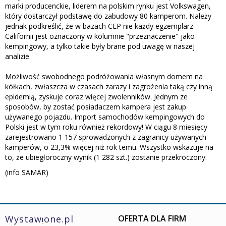
marki producenckie, liderem na polskim rynku jest Volkswagen,
który dostarczył podstawę do zabudowy 80 kamperom. Należy
jednak podkreślić, że w bazach CEP nie każdy egzemplarz
Californii jest oznaczony w kolumnie "przeznaczenie" jako
kempingowy, a tylko takie były brane pod uwagę w naszej
analizie.
Możliwość swobodnego podróżowania własnym domem na
kółkach, zwłaszcza w czasach zarazy i zagrożenia taką czy inną
epidemią, zyskuje coraz więcej zwolenników. Jednym ze
sposobów, by zostać posiadaczem kampera jest zakup
używanego pojazdu. Import samochodów kempingowych do
Polski jest w tym roku również rekordowy! W ciągu 8 miesięcy
zarejestrowano 1 157 sprowadzonych z zagranicy używanych
kamperów, o 23,3% więcej niż rok temu. Wszystko wskazuje na
to, że ubiegłoroczny wynik (1 282 szt.) zostanie przekroczony.
(info SAMAR)
Wystaw
one.pl
OFERTA DLA FIRM
i