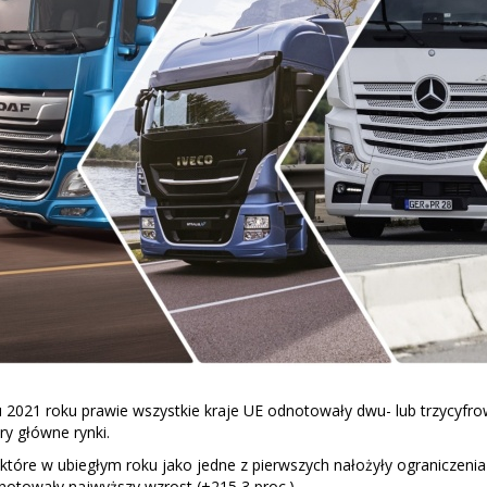
 2021 roku prawie wszystkie kraje UE odnotowały dwu- lub trzycyf
ry główne rynki.
które w ubiegłym roku jako jedne z pierwszych nałożyły ograniczeni
notowały najwyższy wzrost (+215,3 proc.).