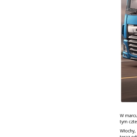
W marcu
tym czte
Włochy, 
teraz od