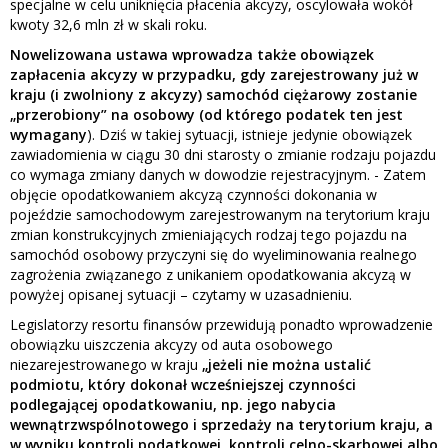
specjalne w celu uniknięcia płacenia akcyzy, oscylowała wokół
kwoty 32,6 mln zł w skali roku.
Nowelizowana ustawa wprowadza także obowiązek
zapłacenia akcyzy w przypadku, gdy zarejestrowany już w
kraju (i zwolniony z akcyzy) samochód ciężarowy zostanie
„przerobiony” na osobowy (od którego podatek ten jest
wymagany
). Dziś w takiej sytuacji, istnieje jedynie obowiązek
zawiadomienia w ciągu 30 dni starosty o zmianie rodzaju pojazdu
co wymaga zmiany danych w dowodzie rejestracyjnym. - Zatem
objęcie opodatkowaniem akcyzą czynności dokonania w
pojeździe samochodowym zarejestrowanym na terytorium kraju
zmian konstrukcyjnych zmieniających rodzaj tego pojazdu na
samochód osobowy przyczyni się do wyeliminowania realnego
zagrożenia związanego z unikaniem opodatkowania akcyzą w
powyżej opisanej sytuacji – czytamy w uzasadnieniu.
Legislatorzy resortu finansów przewidują ponadto wprowadzenie
obowiązku uiszczenia akcyzy od auta osobowego
niezarejestrowanego w kraju
„jeżeli nie można ustalić
podmiotu, który dokonał wcześniejszej czynności
podlegającej opodatkowaniu, np. jego nabycia
wewnątrzwspólnotowego i sprzedaży na terytorium kraju, a
w wyniku kontroli podatkowej, kontroli celno-skarbowej albo