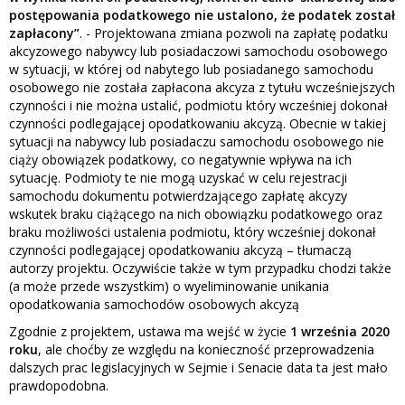
postępowania podatkowego nie ustalono, że podatek został
zapłacony”
. - Projektowana zmiana pozwoli na zapłatę podatku
akcyzowego nabywcy lub posiadaczowi samochodu osobowego
w sytuacji, w której od nabytego lub posiadanego samochodu
osobowego nie została zapłacona akcyza z tytułu wcześniejszych
czynności i nie można ustalić, podmiotu który wcześniej dokonał
czynności podlegającej opodatkowaniu akcyzą. Obecnie w takiej
sytuacji na nabywcy lub posiadaczu samochodu osobowego nie
ciąży obowiązek podatkowy, co negatywnie wpływa na ich
sytuację. Podmioty te nie mogą uzyskać w celu rejestracji
samochodu dokumentu potwierdzającego zapłatę akcyzy
wskutek braku ciążącego na nich obowiązku podatkowego oraz
braku możliwości ustalenia podmiotu, który wcześniej dokonał
czynności podlegającej opodatkowaniu akcyzą – tłumaczą
autorzy projektu. Oczywiście także w tym przypadku chodzi także
(a może przede wszystkim) o wyeliminowanie unikania
opodatkowania samochodów osobowych akcyzą
Zgodnie z projektem, ustawa ma wejść w życie
1 września 2020
roku
, ale choćby ze względu na konieczność przeprowadzenia
dalszych prac legislacyjnych w Sejmie i Senacie data ta jest mało
prawdopodobna.