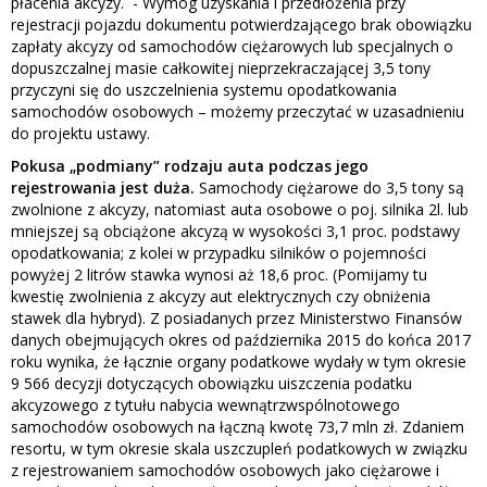
płacenia akcyzy. - Wymóg uzyskania i przedłożenia przy
rejestracji pojazdu dokumentu potwierdzającego brak obowiązku
zapłaty akcyzy od samochodów ciężarowych lub specjalnych o
dopuszczalnej masie całkowitej nieprzekraczającej 3,5 tony
przyczyni się do uszczelnienia systemu opodatkowania
samochodów osobowych – możemy przeczytać w uzasadnieniu
do projektu ustawy.
Pokusa „podmiany” rodzaju auta podczas jego
rejestrowania jest duża.
Samochody ciężarowe do 3,5 tony są
zwolnione z akcyzy, natomiast auta osobowe o poj. silnika 2l. lub
mniejszej są obciążone akcyzą w wysokości 3,1 proc. podstawy
opodatkowania; z kolei w przypadku silników o pojemności
powyżej 2 litrów stawka wynosi aż 18,6 proc. (Pomijamy tu
kwestię zwolnienia z akcyzy aut elektrycznych czy obniżenia
stawek dla hybryd). Z posiadanych przez Ministerstwo Finansów
danych obejmujących okres od października 2015 do końca 2017
roku wynika, że łącznie organy podatkowe wydały w tym okresie
9 566 decyzji dotyczących obowiązku uiszczenia podatku
akcyzowego z tytułu nabycia wewnątrzwspólnotowego
samochodów osobowych na łączną kwotę 73,7 mln zł. Zdaniem
resortu, w tym okresie skala uszczupleń podatkowych w związku
z rejestrowaniem samochodów osobowych jako ciężarowe i