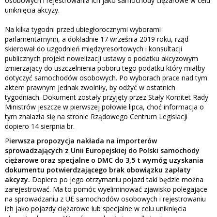
osobowych i rejestrowania ich jako samochody ciężarowe w celu
uniknięcia akcyzy.
Na kilka tygodni przed ubiegłorocznymi wyborami
parlamentarnymi, a dokładnie 17 września 2019 roku, rząd
skierował do uzgodnień międzyresortowych i konsultacji
publicznych projekt nowelizacji ustawy o podatku akcyzowym
zmierzający do uszczelnienia poboru tego podatku który miałby
dotyczyć samochodów osobowych. Po wyborach prace nad tym
aktem prawnym jednak zwolniły, by odżyć w ostatnich
tygodniach. Dokument zostały przyjęty przez Stały Komitet Rady
Ministrów jeszcze w pierwszej połowie lipca, choć informacja o
tym znalazła się na stronie Rządowego Centrum Legislacji
dopiero 14 sierpnia br.
P
ierwsza propozycja nakłada na importerów
sprowadzających z Unii Europejskiej do Polski samochody
ciężarowe oraz specjalne o DMC do 3,5 t wymóg uzyskania
dokumentu potwierdzającego brak obowiązku zapłaty
akcyzy.
Dopiero po jego otrzymaniu pojazd taki będzie można
zarejestrować. Ma to pomóc wyeliminować zjawisko polegające
na sprowadzaniu z UE samochodów osobowych i rejestrowaniu
ich jako pojazdy ciężarowe lub specjalne w celu uniknięcia