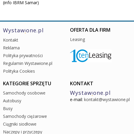
(info IBRM Samar)
Wystaw
one.pl
OFERTA DLA FIRM
i
Leasing
Kontakt
Reklama
Polityka prywatności
Regulamin Wystawione.pl
Polityka Cookies
KATEGORIE SPRZĘTU
KONTAKT
Wystaw
one.pl
Samochody osobowe
i
e-mail:
kontakt@wystawione.pl
Autobusy
Busy
Samochody ciężarowe
Ciągniki siodłowe
Naczepy i przyczepy