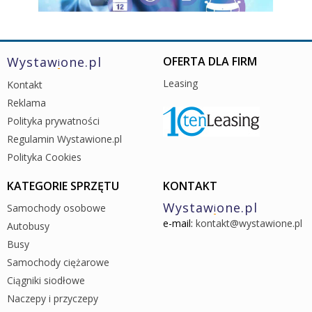
Wystaw
one.pl
OFERTA DLA FIRM
i
Leasing
Kontakt
Reklama
Polityka prywatności
Regulamin Wystawione.pl
Polityka Cookies
KATEGORIE SPRZĘTU
KONTAKT
Wystaw
one.pl
Samochody osobowe
i
e-mail:
kontakt@wystawione.pl
Autobusy
Busy
Samochody ciężarowe
Ciągniki siodłowe
Naczepy i przyczepy