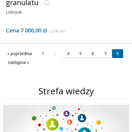
granulatu
Liderpak
Cena 7 000,00 zł
+ 23% VAT
« poprzednia
1
...
4
5
6
7
8
następna »
Strefa wiedzy