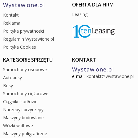
Wystaw
one.pl
OFERTA DLA FIRM
i
Leasing
Kontakt
Reklama
Polityka prywatności
Regulamin Wystawione.pl
Polityka Cookies
KATEGORIE SPRZĘTU
KONTAKT
Wystaw
one.pl
Samochody osobowe
i
e-mail:
kontakt@wystawione.pl
Autobusy
Busy
Samochody ciężarowe
Ciągniki siodłowe
Naczepy i przyczepy
Maszyny budowlane
Wózki widłowe
Maszyny poligraficzne