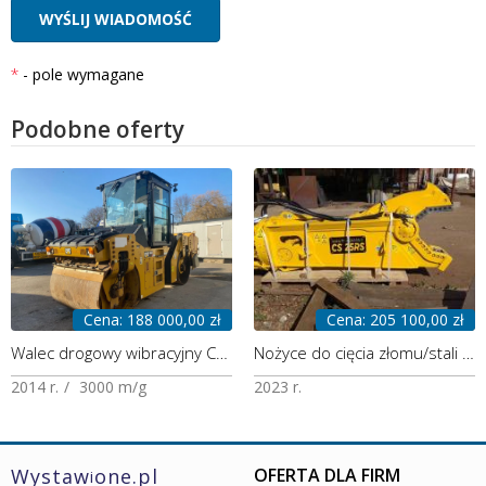
- pole wymagane
Podobne oferty
Cena: 188 000,00 zł
Cena: 205 100,00 zł
Walec drogowy wibracyjny CAT CB44B
Nożyce do cięcia złomu/stali CS 25 RS
2014 r.
3000 m/g
2023 r.
Wystaw
one.pl
OFERTA DLA FIRM
i