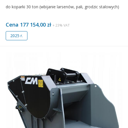
do koparki 30 ton (wbijanie larsenów, pali, grodzic stalowych)
Cena 177 154,00 zł
+ 23% VAT
2025 r.