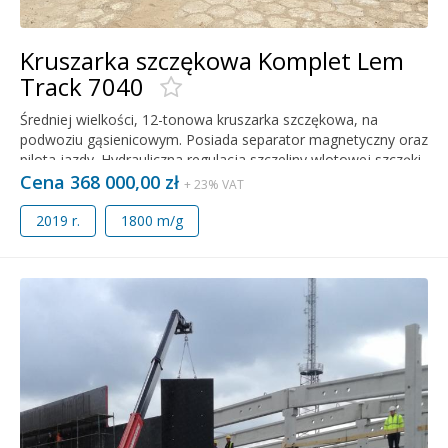
Kruszarka szczękowa Komplet Lem
Track 7040
Średniej wielkości, 12-tonowa kruszarka szczękowa, na
podwoziu gąsienicowym. Posiada separator magnetyczny oraz
pilota jazdy. Hydrauliczna regulacja szczeliny wlotowej szczęki,
wibracyjny podajnik
Cena 368 000,00 zł
+ 23% VAT
2019 r.
1800 m/g