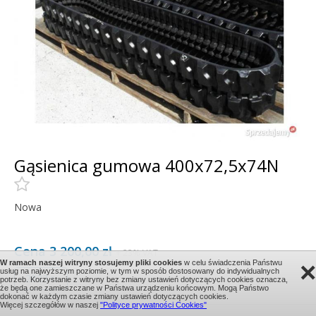
Gąsienica gumowa 400x72,5x74N
Nowa
Cena 3 200,00 zł
+ 23% VAT
×
W ramach naszej witryny stosujemy pliki cookies
w celu świadczenia Państwu
usług na najwyższym poziomie, w tym w sposób dostosowany do indywidualnych
2023 r.
potrzeb. Korzystanie z witryny bez zmiany ustawień dotyczących cookies oznacza,
że będą one zamieszczane w Państwa urządzeniu końcowym. Mogą Państwo
dokonać w każdym czasie zmiany ustawień dotyczących cookies.
Więcej szczegółów w naszej
"Polityce prywatności Cookies"