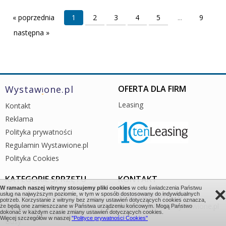
« poprzednia
1
2
3
4
5
...
9
następna »
Wystaw
one.pl
OFERTA DLA FIRM
i
Leasing
Kontakt
Reklama
Polityka prywatności
Regulamin Wystawione.pl
Polityka Cookies
KATEGORIE SPRZĘTU
KONTAKT
×
W ramach naszej witryny stosujemy pliki cookies
w celu świadczenia Państwu
Wystaw
one.pl
Samochody osobowe
i
usług na najwyższym poziomie, w tym w sposób dostosowany do indywidualnych
potrzeb. Korzystanie z witryny bez zmiany ustawień dotyczących cookies oznacza,
e-mail:
kontakt@wystawione.pl
że będą one zamieszczane w Państwa urządzeniu końcowym. Mogą Państwo
Autobusy
dokonać w każdym czasie zmiany ustawień dotyczących cookies.
Więcej szczegółów w naszej
"Polityce prywatności Cookies"
Busy