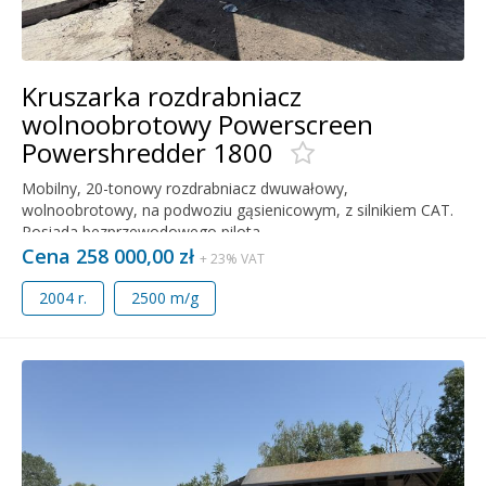
Kruszarka rozdrabniacz
wolnoobrotowy Powerscreen
Powershredder 1800
Mobilny, 20-tonowy rozdrabniacz dwuwałowy,
wolnoobrotowy, na podwoziu gąsienicowym, z silnikiem CAT.
Posiada bezprzewodowego pilota.
Cena 258 000,00 zł
+ 23% VAT
2004 r.
2500 m/g