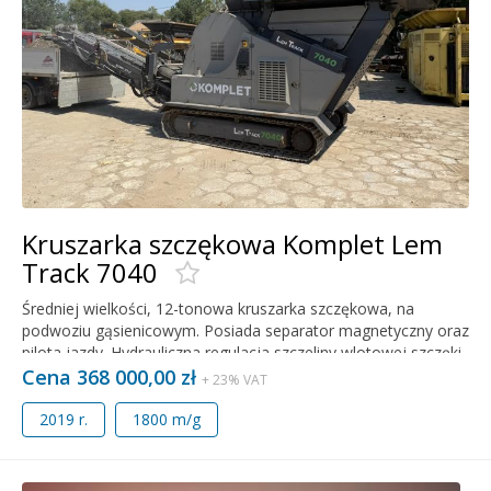
Kruszarka szczękowa Komplet Lem
Track 7040
Średniej wielkości, 12-tonowa kruszarka szczękowa, na
podwoziu gąsienicowym. Posiada separator magnetyczny oraz
pilota jazdy. Hydrauliczna regulacja szczeliny wlotowej szczęki,
wibracyjny podajnik
Cena 368 000,00 zł
+ 23% VAT
2019 r.
1800 m/g