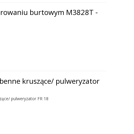
terowaniu burtowym M3828T -
ibenne kruszące/ pulweryzator
zące/ pulweryzator FR 18