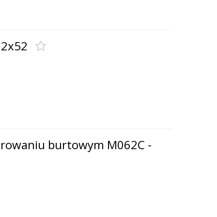
72x52
terowaniu burtowym M062C -