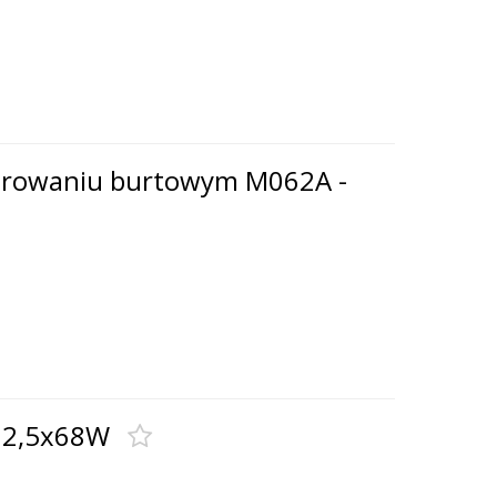
terowaniu burtowym M062A -
72,5x68W