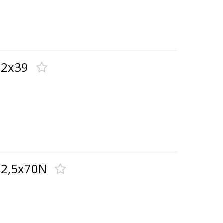
72x39
72,5x70N