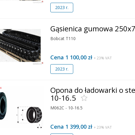
2023 r.
Gąsienica gumowa 250x
Bobcat T110
Cena 1 100,00 zł
+ 23% VAT
2023 r.
Opona do ładowarki o s
10-16.5
M062C - 10-16.5
Cena 1 399,00 zł
+ 23% VAT