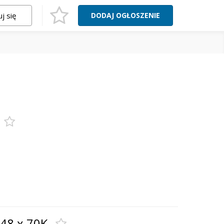
j się
DODAJ
OGŁOSZENIE
 48 x 70K