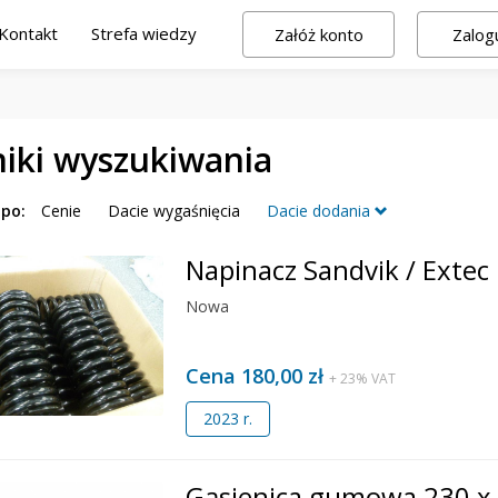
Kontakt
Strefa wiedzy
Załóż konto
Zalogu
iki wyszukiwania
 po:
Cenie
Dacie wygaśnięcia
Dacie dodania
Napinacz Sandvik / Extec
Nowa
Cena 180,00 zł
+ 23% VAT
2023 r.
Gąsienica gumowa 230 x