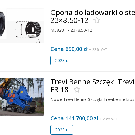
Opona do ładowarki o s
23×8.50-12
M3828T - 23×8.50-12
Cena 650,00 zł
+ 23% VAT
2023 r.
Trevi Benne Szczęki Trev
FR 18
Nowe Trevi Benne Szczęki Trevibenne krus
Cena 141 700,00 zł
+ 23% VAT
2023 r.