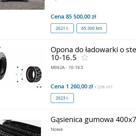
Cena 85 500,00 zł
2021 r.
65 300 km
Opona do ładowarki o s
10-16.5
M062A - 10-16.5
Cena 1 260,00 zł
+ 23% VAT
2023 r.
Gąsienica gumowa 400x
Nowa