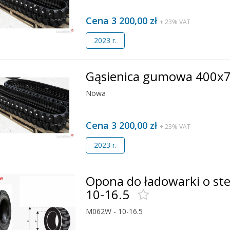
Cena 3 200,00 zł
+ 23% VAT
2023 r.
Gąsienica gumowa 400x
Nowa
Cena 3 200,00 zł
+ 23% VAT
2023 r.
Opona do ładowarki o s
10-16.5
M062W - 10-16.5