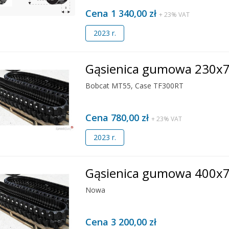
Cena 1 340,00 zł
+ 23% VAT
2023 r.
Gąsienica gumowa 230x
Bobcat MT55, Case TF300RT
Cena 780,00 zł
+ 23% VAT
2023 r.
Gąsienica gumowa 400x
Nowa
Cena 3 200,00 zł