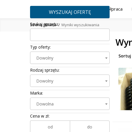
O nas
Współpraca
WYSZUKAJ OFERTĘ
Szukaj sprzętu:
Strona główna
Wyniki wyszukiwania
Wyn
Typ oferty:
Sortuj
Dowolny
Rodzaj sprzętu:
Dowolny
Marka:
Dowolna
Cena w zł: