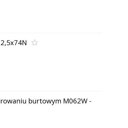
72,5x74N
terowaniu burtowym M062W -