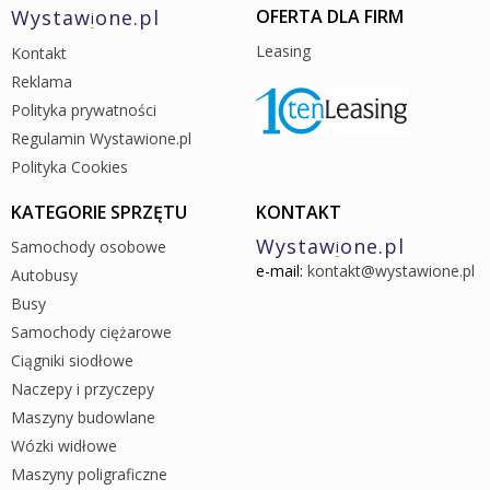
Wystaw
one.pl
OFERTA DLA FIRM
i
Leasing
Kontakt
Reklama
Polityka prywatności
Regulamin Wystawione.pl
Polityka Cookies
KATEGORIE SPRZĘTU
KONTAKT
Wystaw
one.pl
Samochody osobowe
i
e-mail:
kontakt@wystawione.pl
Autobusy
Busy
Samochody ciężarowe
Ciągniki siodłowe
Naczepy i przyczepy
Maszyny budowlane
Wózki widłowe
Maszyny poligraficzne