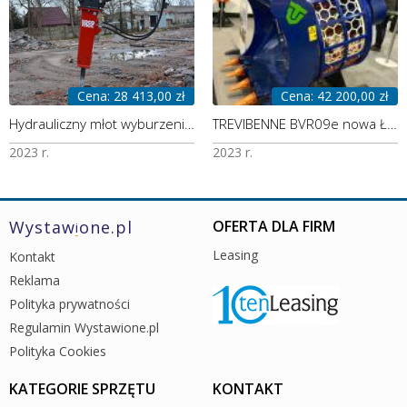
Cena: 28 413,00 zł
Cena: 42 200,00 zł
Hydrauliczny młot wyburzeniowy SOCOMEC DMS300 monoblok z dostawą
TREVIBENNE BVR09e nowa ŁYŻKA przesiewająca 690kg z dostawą i montażem
2023 r.
2023 r.
Wystaw
one.pl
OFERTA DLA FIRM
i
Leasing
Kontakt
Reklama
Polityka prywatności
Regulamin Wystawione.pl
Polityka Cookies
KATEGORIE SPRZĘTU
KONTAKT