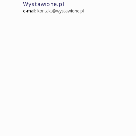
Wystaw
one.pl
i
e-mail:
kontakt@wystawione.pl