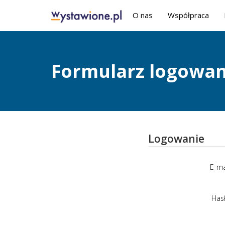
O nas
Współpraca
Formularz logowan
Logowanie
E-ma
Has