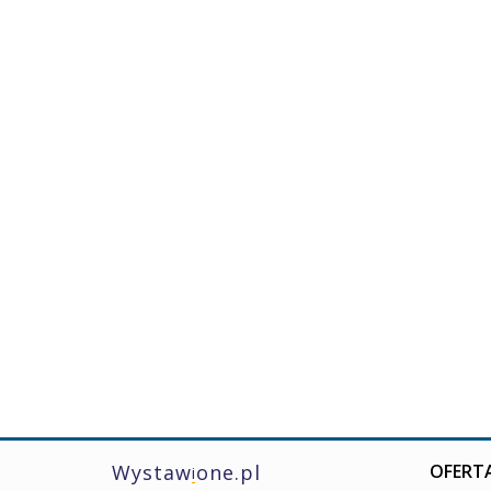
Wystaw
one.pl
OFERTA
i