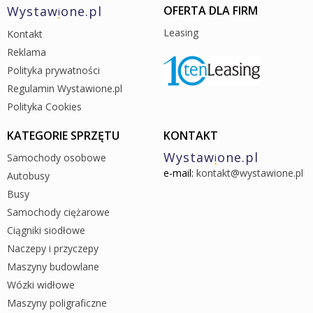
Wystaw
one.pl
OFERTA DLA FIRM
i
Leasing
Kontakt
Reklama
Polityka prywatności
Regulamin Wystawione.pl
Polityka Cookies
KATEGORIE SPRZĘTU
KONTAKT
Wystaw
one.pl
Samochody osobowe
i
e-mail:
kontakt@wystawione.pl
Autobusy
Busy
Samochody ciężarowe
Ciągniki siodłowe
Naczepy i przyczepy
Maszyny budowlane
Wózki widłowe
Maszyny poligraficzne