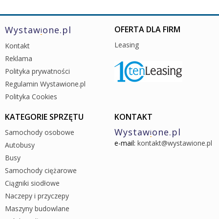
Wystaw
one.pl
OFERTA DLA FIRM
i
Leasing
Kontakt
Reklama
Polityka prywatności
Regulamin Wystawione.pl
Polityka Cookies
KATEGORIE SPRZĘTU
KONTAKT
Wystaw
one.pl
Samochody osobowe
i
e-mail:
kontakt@wystawione.pl
Autobusy
Busy
Samochody ciężarowe
Ciągniki siodłowe
Naczepy i przyczepy
Maszyny budowlane