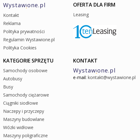
Wystaw
one.pl
OFERTA DLA FIRM
i
Leasing
Kontakt
Reklama
Polityka prywatności
Regulamin Wystawione.pl
Polityka Cookies
KATEGORIE SPRZĘTU
KONTAKT
Wystaw
one.pl
Samochody osobowe
i
e-mail:
kontakt@wystawione.pl
Autobusy
Busy
Samochody ciężarowe
Ciągniki siodłowe
Naczepy i przyczepy
Maszyny budowlane
Wózki widłowe
Maszyny poligraficzne