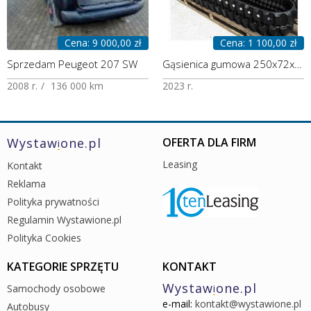
Cena: 9 000,00 zł
Cena: 1 100,00 zł
Sprzedam Peugeot 207 SW
Gąsienica gumowa 250x72x52
2008 r.
136 000 km
2023 r.
Wystaw
one.pl
OFERTA DLA FIRM
i
Leasing
Kontakt
Reklama
Polityka prywatności
Regulamin Wystawione.pl
Polityka Cookies
KATEGORIE SPRZĘTU
KONTAKT
Wystaw
one.pl
Samochody osobowe
i
e-mail:
kontakt@wystawione.pl
Autobusy