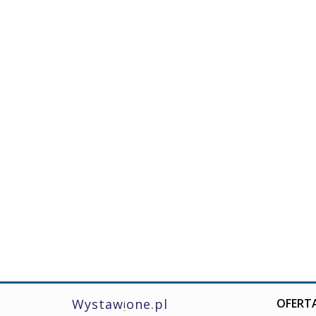
Wystaw
one.pl
OFERTA
i