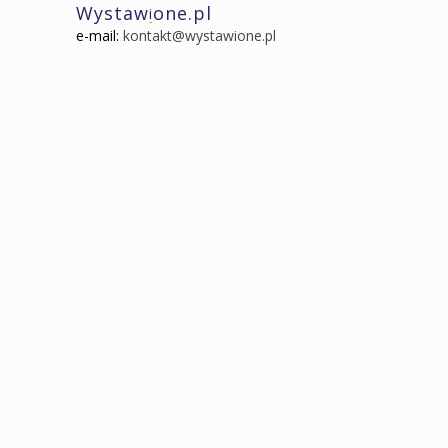
Wystaw
one.pl
i
e-mail:
kontakt@wystawione.pl