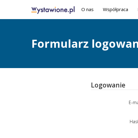
O nas
Współpraca
Formularz logowan
Logowanie
E-ma
Has