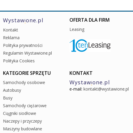
Wystaw
one.pl
OFERTA DLA FIRM
i
Leasing
Kontakt
Reklama
Polityka prywatności
Regulamin Wystawione.pl
Polityka Cookies
KATEGORIE SPRZĘTU
KONTAKT
Wystaw
one.pl
Samochody osobowe
i
e-mail:
kontakt@wystawione.pl
Autobusy
Busy
Samochody ciężarowe
Ciągniki siodłowe
Naczepy i przyczepy
Maszyny budowlane