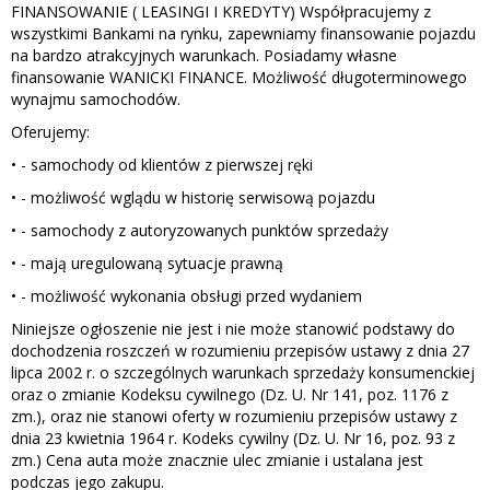
FINANSOWANIE ( LEASINGI I KREDYTY) Współpracujemy z
wszystkimi Bankami na rynku, zapewniamy finansowanie pojazdu
na bardzo atrakcyjnych warunkach. Posiadamy własne
finansowanie WANICKI FINANCE. Możliwość długoterminowego
wynajmu samochodów.
Oferujemy:
• - samochody od klientów z pierwszej ręki
• - możliwość wglądu w historię serwisową pojazdu
• - samochody z autoryzowanych punktów sprzedaży
• - mają uregulowaną sytuacje prawną
• - możliwość wykonania obsługi przed wydaniem
Niniejsze ogłoszenie nie jest i nie może stanowić podstawy do
dochodzenia roszczeń w rozumieniu przepisów ustawy z dnia 27
lipca 2002 r. o szczególnych warunkach sprzedaży konsumenckiej
oraz o zmianie Kodeksu cywilnego (Dz. U. Nr 141, poz. 1176 z
zm.), oraz nie stanowi oferty w rozumieniu przepisów ustawy z
dnia 23 kwietnia 1964 r. Kodeks cywilny (Dz. U. Nr 16, poz. 93 z
zm.) Cena auta może znacznie ulec zmianie i ustalana jest
podczas jego zakupu.