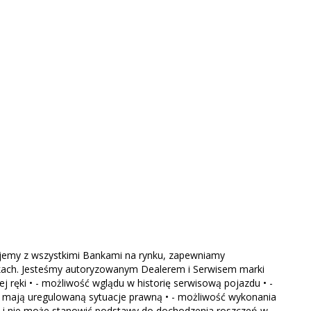
emy z wszystkimi Bankami na rynku, zapewniamy
kach. Jesteśmy autoryzowanym Dealerem i Serwisem marki
j ręki • - możliwość wglądu w historię serwisową pojazdu • -
 mają uregulowaną sytuacje prawną • - możliwość wykonania
st i nie może stanowić podstawy do dochodzenia roszczeń w