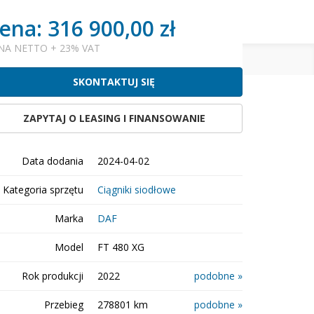
ena: 316 900,00 zł
j się
DODAJ
OGŁOSZENIE
NA NETTO + 23% VAT
SKONTAKTUJ SIĘ
ZAPYTAJ O LEASING I FINANSOWANIE
ostępnij:
obserwuj
Data dodania
2024-04-02
Kategoria sprzętu
Ciągniki siodłowe
Marka
DAF
Model
FT 480 XG
Rok produkcji
2022
podobne »
Przebieg
278801 km
podobne »