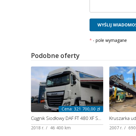
- pole wymagane
Podobne oferty
Cena: 321 700,00 zł
Ciągnik Siodłowy DAF FT 480 XF Super Space Cab, Demo Dealera, VIDEO
2018 r.
46 400 km
2007 r.
690