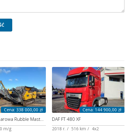
Cena: 338 000,00 zł
Cena: 144 900,00 zł
Kruszarka udarowa Rubble Master RM 70
DAF FT 480 XF
0 m/g
2018 r.
516 km
4x2