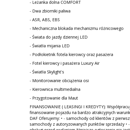
- Leżanka dolna COMFORT
- Dwa zbiorniki paliwa
- ASR, ABS, EBS
- Mechaniczna blokada mechanizmu różnicowego
- Świata do jazdy dziennej LED
- Światła mijania LED
- Podłokietnik fotela kierowcy oraz pasażera
- Fotel kierowcy i pasażera Luxury Air
- Światła Skylight's
- Monitorowanie obciążenia osi
- Kierownica multimedialna
- Przygotowanie dla Maut
FINANSOWANIE ( LEASINGI I KREDYTY): Współpracuj
finansowanie pojazdu na bardzo atrakcyjnych warun
DAF Oferujemy: • - samochody od klientów z pierwsze
samochody z autoryzowanych punktów sprzedaży • -
obsługi przed wydaniem Niniejsze ogłoszenie nie je