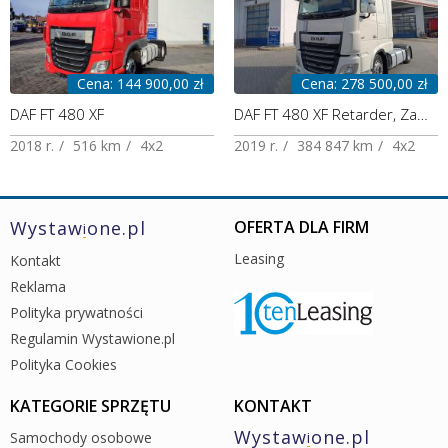
Cena: 144 900,00 zł
Cena: 278 500,00 zł
DAF FT 480 XF
DAF FT 480 XF Retarder, Zawieszenie przód na poduszkach, Polski Salon
2018 r.
516 km
4x2
2019 r.
384 847 km
4x2
Wystaw
one.pl
OFERTA DLA FIRM
i
Leasing
Kontakt
Reklama
Polityka prywatności
Regulamin Wystawione.pl
Polityka Cookies
KATEGORIE SPRZĘTU
KONTAKT
Wystaw
one.pl
Samochody osobowe
i