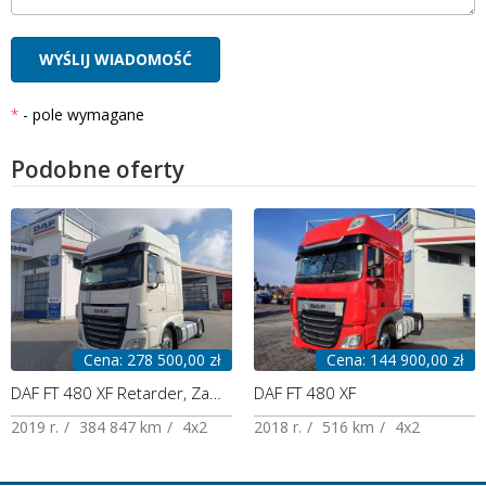
- pole wymagane
Podobne oferty
Cena: 278 500,00 zł
Cena: 144 900,00 zł
DAF FT 480 XF Retarder, Zawieszenie przód na poduszkach, Polski Salon
DAF FT 480 XF
2019 r.
384 847 km
4x2
2018 r.
516 km
4x2