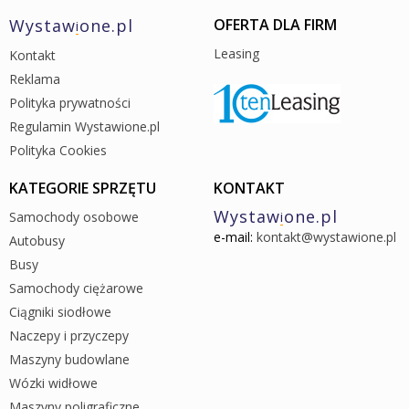
Wystaw
one.pl
OFERTA DLA FIRM
i
Leasing
Kontakt
Reklama
Polityka prywatności
Regulamin Wystawione.pl
Polityka Cookies
KATEGORIE SPRZĘTU
KONTAKT
Wystaw
one.pl
Samochody osobowe
i
e-mail:
kontakt@wystawione.pl
Autobusy
Busy
Samochody ciężarowe
Ciągniki siodłowe
Naczepy i przyczepy
Maszyny budowlane
Wózki widłowe
Maszyny poligraficzne