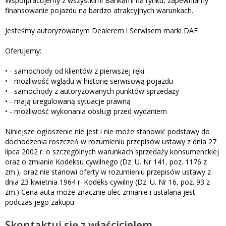
Współpracujemy z wszystkimi Bankami na rynku, zapewniamy
finansowanie pojazdu na bardzo atrakcyjnych warunkach.
Jesteśmy autoryzowanym Dealerem i Serwisem marki DAF
Oferujemy:
• - samochody od klientów z pierwszej ręki
• - możliwość wglądu w historię serwisową pojazdu
• - samochody z autoryzowanych punktów sprzedaży
• - mają uregulowaną sytuacje prawną
• - możliwość wykonania obsługi przed wydaniem
Niniejsze ogłoszenie nie jest i nie może stanowić podstawy do
dochodzenia roszczeń w rozumieniu przepisów ustawy z dnia 27
lipca 2002 r. o szczególnych warunkach sprzedaży konsumenckiej
oraz o zmianie Kodeksu cywilnego (Dz. U. Nr 141, poz. 1176 z
zm.), oraz nie stanowi oferty w rozumieniu przepisów ustawy z
dnia 23 kwietnia 1964 r. Kodeks cywilny (Dz. U. Nr 16, poz. 93 z
zm.) Cena auta może znacznie ulec zmianie i ustalana jest
podczas jego zakupu
Skontaktuj się z właścicielem