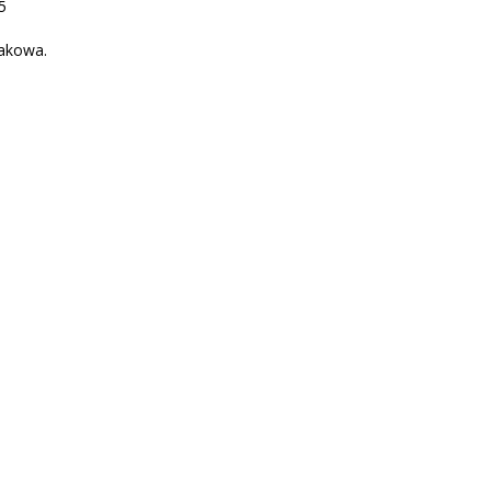
5
akowa.