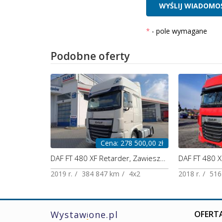
- pole wymagane
Podobne oferty
Cena: 278 500,00 zł
DAF FT 480 XF Retarder, Zawieszenie przód na poduszkach, Polski Salon
DAF FT 480 X
2019 r.
384 847 km
4x2
2018 r.
516
Wystaw
one.pl
OFERTA
i