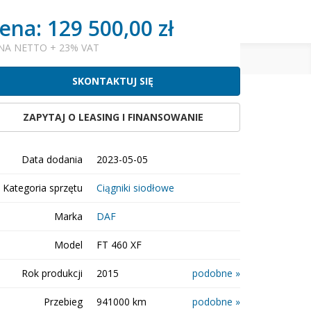
ena: 129 500,00 zł
j się
DODAJ
OGŁOSZENIE
NA NETTO + 23% VAT
SKONTAKTUJ SIĘ
ZAPYTAJ O LEASING I FINANSOWANIE
ostępnij:
obserwuj
Data dodania
2023-05-05
Kategoria sprzętu
Ciągniki siodłowe
Marka
DAF
Model
FT 460 XF
Rok produkcji
2015
podobne »
Przebieg
941000 km
podobne »