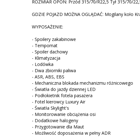
ROZMIAR OPON: Przód 315/70/R22,5 Tył 315/70/22,
GDZIE POJAZD MOŻNA OGLĄDAĆ: Mogilany koło Kr
WYPOSAŻENIE:
- Spoilery zakabinowe
- Tempomat
- Spoiler dachowy
- Klimatyzacja
- Lodówka
- Dwa zbiorniki paliwa
- ASR, ABS, EBS
- Mechaniczna blokada mechanizmu różnicowego
- Światła do jazdy dziennej LED
- Podłokietnik fotela pasażera
- Fotel kierowcy Luxury Air
- Światła Skylight's
- Monitorowanie obciążenia osi
- Dodatkowe halogeny
- Przygotowanie dla Maut
- Możliwość doposażenia w pełny ADR