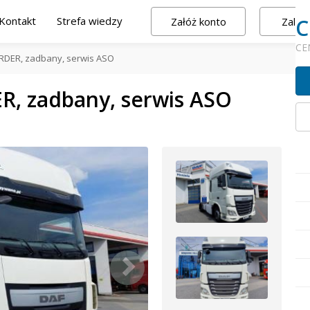
Kontakt
Strefa wiedzy
C
Załóż konto
Zalogu
CE
ARDER, zadbany, serwis ASO
R, zadbany, serwis ASO
Ud