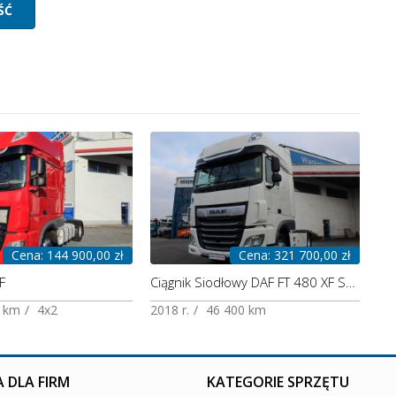
Cena: 144 900,00 zł
Cena: 321 700,00 zł
F
Ciągnik Siodłowy DAF FT 480 XF Super Space Cab, Demo Dealera, VIDEO
 km
4x2
2018 r.
46 400 km
 DLA FIRM
KATEGORIE SPRZĘTU