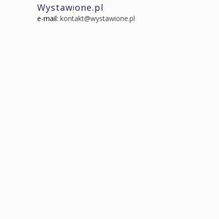
Wystaw
one.pl
i
e-mail:
kontakt@wystawione.pl