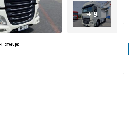
+ 9
F oferuje: