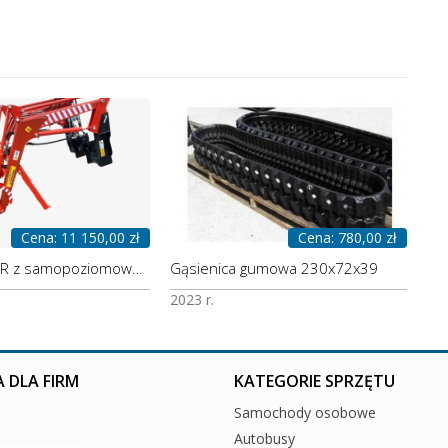
Cena: 11 150,00 zł
Cena: 780,00 zł
Ładowacz TUR z samopoziomowaniem, przeznaczony do traktora Kubota, w tym modelu EK1-261 - producent
Gąsienica gumowa 230x72x39
2023 r.
 DLA FIRM
KATEGORIE SPRZĘTU
Samochody osobowe
Autobusy