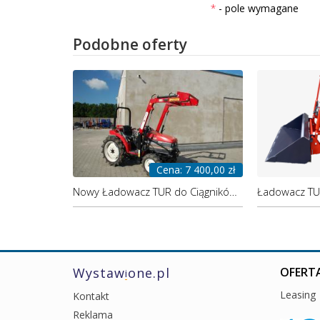
- pole wymagane
Podobne oferty
Cena: 7 400,00 zł
Nowy Ładowacz TUR do Ciągników Mitsubishi – Wytrzymałość i Wszechstronność- ładowacz od producenta
Wystaw
one.pl
OFERTA
i
Leasing
Kontakt
Reklama