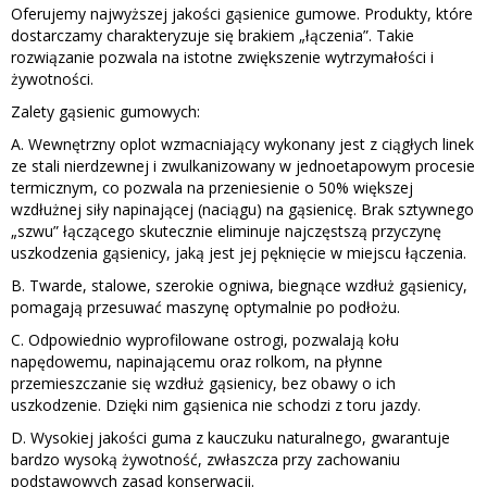
Oferujemy najwyższej jakości gąsienice gumowe. Produkty, które
dostarczamy charakteryzuje się brakiem „łączenia”. Takie
rozwiązanie pozwala na istotne zwiększenie wytrzymałości i
żywotności.
Zalety gąsienic gumowych:
A. Wewnętrzny oplot wzmacniający wykonany jest z ciągłych linek
ze stali nierdzewnej i zwulkanizowany w jednoetapowym procesie
termicznym, co pozwala na przeniesienie o 50% większej
wzdłużnej siły napinającej (naciągu) na gąsienicę. Brak sztywnego
„szwu” łączącego skutecznie eliminuje najczęstszą przyczynę
uszkodzenia gąsienicy, jaką jest jej pęknięcie w miejscu łączenia.
B. Twarde, stalowe, szerokie ogniwa, biegnące wzdłuż gąsienicy,
pomagają przesuwać maszynę optymalnie po podłożu.
C. Odpowiednio wyprofilowane ostrogi, pozwalają kołu
napędowemu, napinającemu oraz rolkom, na płynne
przemieszczanie się wzdłuż gąsienicy, bez obawy o ich
uszkodzenie. Dzięki nim gąsienica nie schodzi z toru jazdy.
D. Wysokiej jakości guma z kauczuku naturalnego, gwarantuje
bardzo wysoką żywotność, zwłaszcza przy zachowaniu
podstawowych zasad konserwacji.