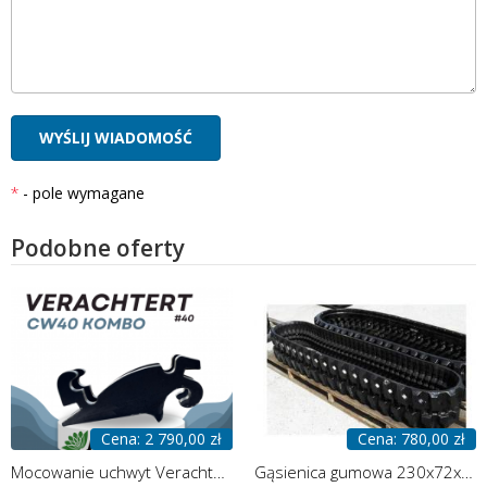
- pole wymagane
Podobne oferty
Cena: 2 790,00 zł
Cena: 780,00 zł
Mocowanie uchwyt Verachtert CW40 podwójne
Gąsienica gumowa 230x72x39