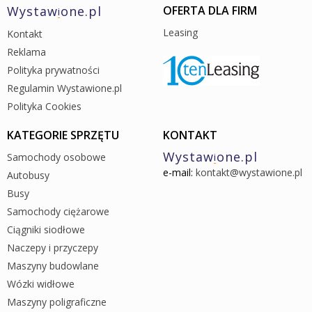
Wystaw
one.pl
OFERTA DLA FIRM
i
Leasing
Kontakt
Reklama
Polityka prywatności
Regulamin Wystawione.pl
Polityka Cookies
KATEGORIE SPRZĘTU
KONTAKT
Wystaw
one.pl
Samochody osobowe
i
e-mail:
kontakt@wystawione.pl
Autobusy
Busy
Samochody ciężarowe
Ciągniki siodłowe
Naczepy i przyczepy
Maszyny budowlane
Wózki widłowe
Maszyny poligraficzne