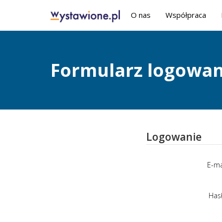
O nas
Współpraca
Formularz logowan
Logowanie
E-ma
Has