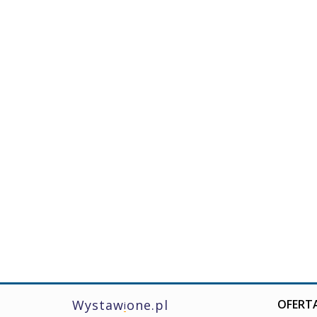
Wystaw
one.pl
OFERTA
i