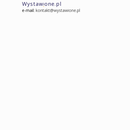
Wystaw
one.pl
i
e-mail:
kontakt@wystawione.pl