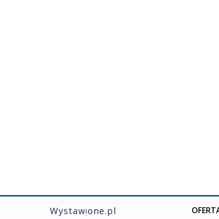
Wystaw
one.pl
OFERTA
i