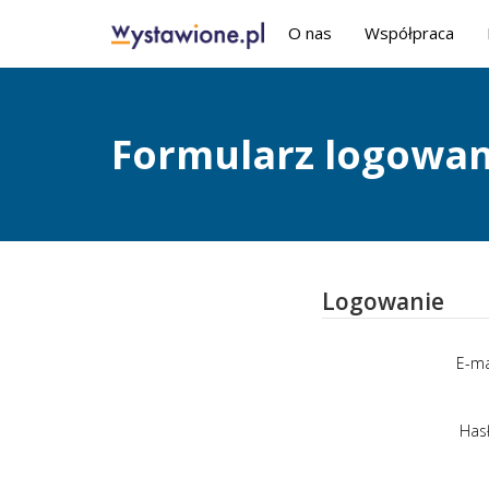
O nas
Współpraca
Formularz logowan
Logowanie
E-ma
Has