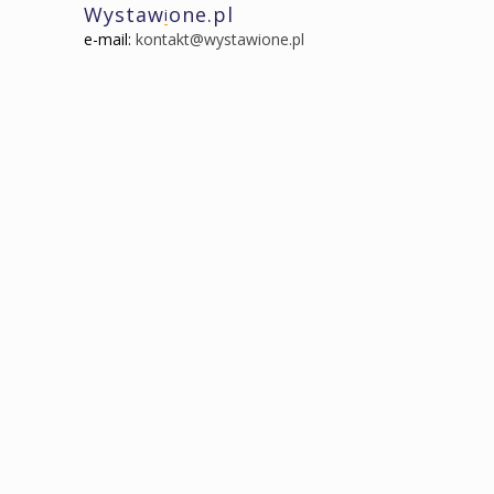
Wystaw
one.pl
i
e-mail:
kontakt@wystawione.pl