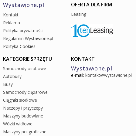
Wystaw
one.pl
OFERTA DLA FIRM
i
Leasing
Kontakt
Reklama
Polityka prywatności
Regulamin Wystawione.pl
Polityka Cookies
KATEGORIE SPRZĘTU
KONTAKT
Wystaw
one.pl
Samochody osobowe
i
e-mail:
kontakt@wystawione.pl
Autobusy
Busy
Samochody ciężarowe
Ciągniki siodłowe
Naczepy i przyczepy
Maszyny budowlane
Wózki widłowe
Maszyny poligraficzne