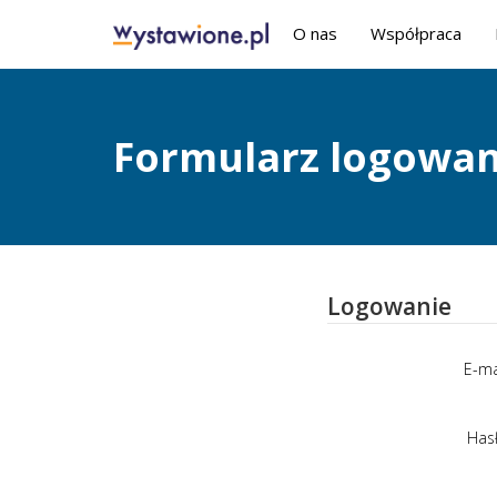
O nas
Współpraca
Formularz logowan
Logowanie
E-ma
Has