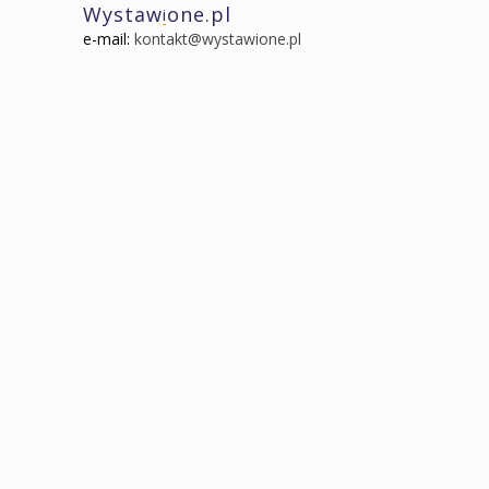
Wystaw
one.pl
i
e-mail:
kontakt@wystawione.pl