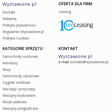
Wystaw
one.pl
OFERTA DLA FIRM
i
Leasing
Kontakt
Reklama
Polityka prywatności
Regulamin Wystawione.pl
Polityka Cookies
KATEGORIE SPRZĘTU
KONTAKT
Wystaw
one.pl
Samochody osobowe
i
e-mail:
kontakt@wystawione.pl
Autobusy
Busy
Samochody ciężarowe
Ciągniki siodłowe
Naczepy i przyczepy
Maszyny budowlane
Wózki widłowe
Maszyny poligraficzne