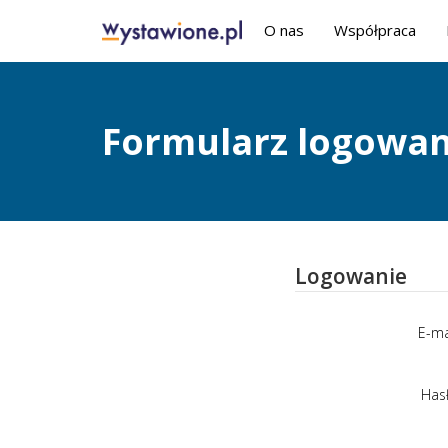
O nas
Współpraca
Formularz logowan
Logowanie
E-ma
Has