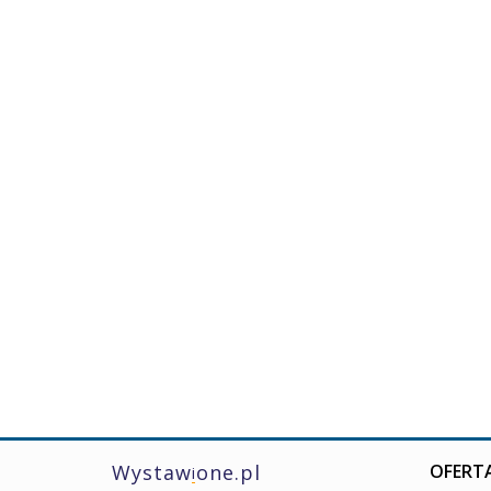
Wystaw
one.pl
OFERTA
i