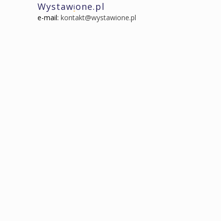
Wystaw
one.pl
i
e-mail:
kontakt@wystawione.pl