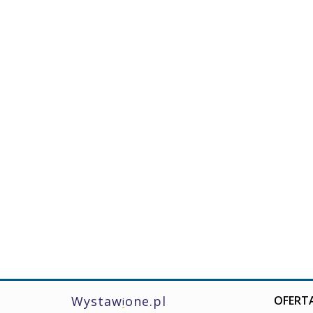
Wystaw
one.pl
OFERTA
i