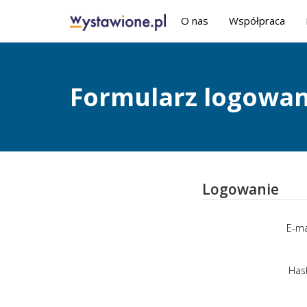
O nas
Współpraca
Formularz logowan
Logowanie
E-ma
Has