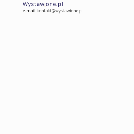
Wystaw
one.pl
i
e-mail:
kontakt@wystawione.pl