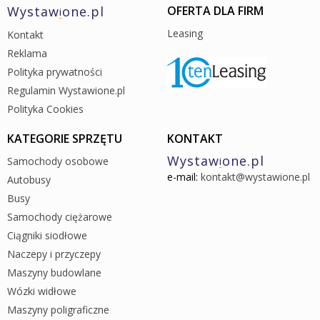
Wystaw
one.pl
OFERTA DLA FIRM
i
Leasing
Kontakt
Reklama
Polityka prywatności
Regulamin Wystawione.pl
Polityka Cookies
KATEGORIE SPRZĘTU
KONTAKT
Wystaw
one.pl
Samochody osobowe
i
e-mail:
kontakt@wystawione.pl
Autobusy
Busy
Samochody ciężarowe
Ciągniki siodłowe
Naczepy i przyczepy
Maszyny budowlane
Wózki widłowe
Maszyny poligraficzne