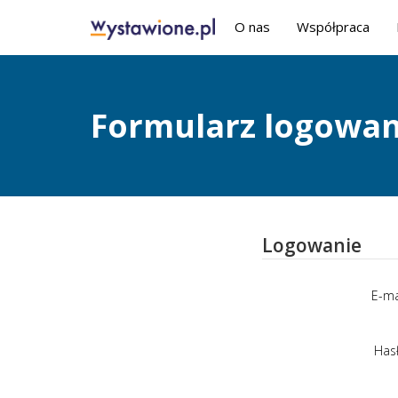
O nas
Współpraca
Formularz logowan
Logowanie
E-ma
Has