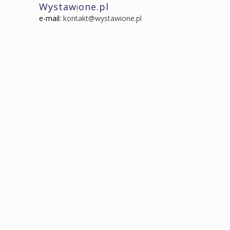
Wystaw
one.pl
i
e-mail:
kontakt@wystawione.pl