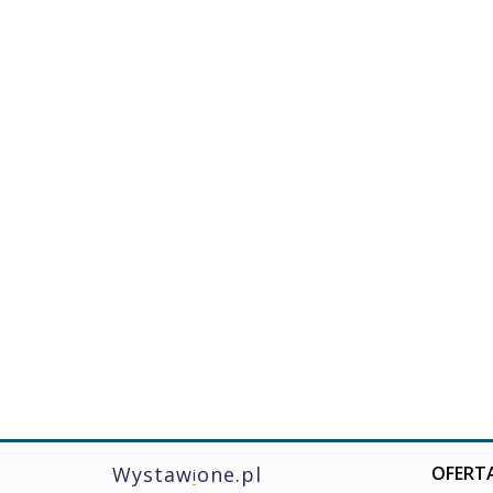
Wystaw
one.pl
OFERTA
i