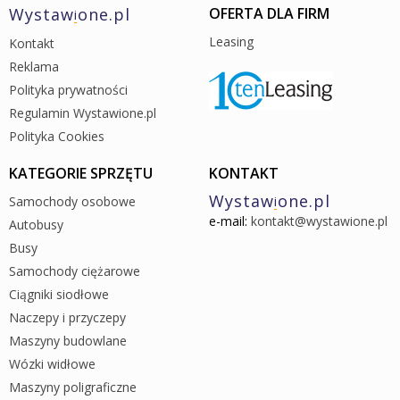
Wystaw
one.pl
OFERTA DLA FIRM
i
Leasing
Kontakt
Reklama
Polityka prywatności
Regulamin Wystawione.pl
Polityka Cookies
KATEGORIE SPRZĘTU
KONTAKT
Wystaw
one.pl
Samochody osobowe
i
e-mail:
kontakt@wystawione.pl
Autobusy
Busy
Samochody ciężarowe
Ciągniki siodłowe
Naczepy i przyczepy
Maszyny budowlane
Wózki widłowe
Maszyny poligraficzne