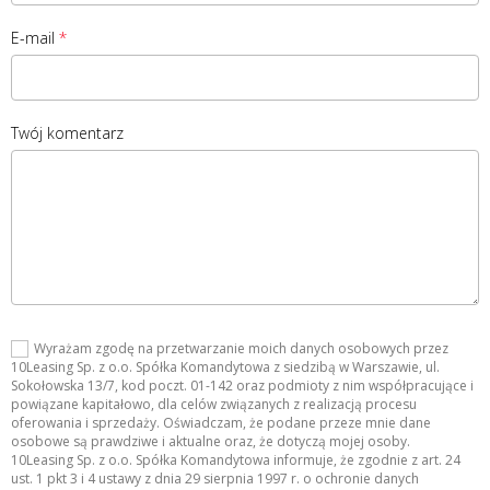
E-mail
Twój komentarz
Wyrażam zgodę na przetwarzanie moich danych osobowych przez
10Leasing Sp. z o.o. Spółka Komandytowa z siedzibą w Warszawie, ul.
Sokołowska 13/7, kod poczt. 01-142 oraz podmioty z nim współpracujące i
powiązane kapitałowo, dla celów związanych z realizacją procesu
oferowania i sprzedaży. Oświadczam, że podane przeze mnie dane
osobowe są prawdziwe i aktualne oraz, że dotyczą mojej osoby.
10Leasing Sp. z o.o. Spółka Komandytowa informuje, że zgodnie z art. 24
ust. 1 pkt 3 i 4 ustawy z dnia 29 sierpnia 1997 r. o ochronie danych