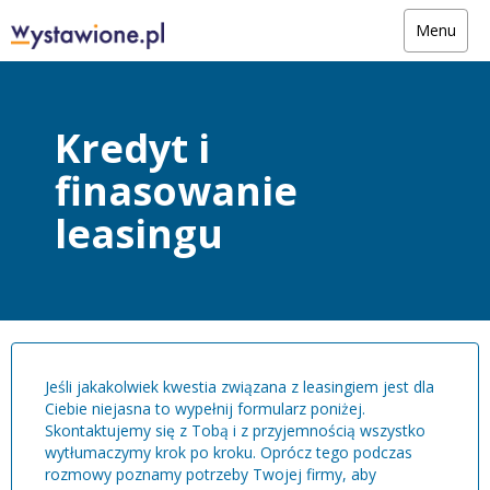
Menu
Kredyt i
finasowanie
leasingu
Jeśli jakakolwiek kwestia związana z leasingiem jest dla
Ciebie niejasna to wypełnij formularz poniżej.
Skontaktujemy się z Tobą i z przyjemnością wszystko
wytłumaczymy krok po kroku. Oprócz tego podczas
rozmowy poznamy potrzeby Twojej firmy, aby